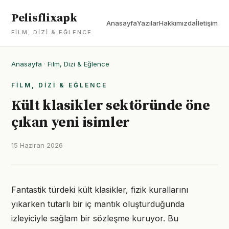
Pelisflixapk
Anasayfa
Yazılar
Hakkımızda
İletişim
FILM, DIZI & EĞLENCE
Anasayfa
·
Film, Dizi & Eğlence
FILM, DIZI & EĞLENCE
Kült klasikler sektöründe öne
çıkan yeni isimler
15 Haziran 2026
Fantastik türdeki kült klasikler, fizik kurallarını
yıkarken tutarlı bir iç mantık oluşturduğunda
izleyiciyle sağlam bir sözleşme kuruyor. Bu