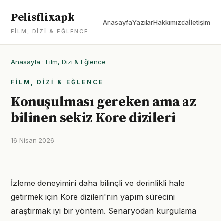
Pelisflixapk
Anasayfa
Yazılar
Hakkımızda
İletişim
FILM, DIZI & EĞLENCE
Anasayfa
·
Film, Dizi & Eğlence
FILM, DIZI & EĞLENCE
Konuşulması gereken ama az
bilinen sekiz Kore dizileri
16 Nisan 2026
İzleme deneyimini daha bilinçli ve derinlikli hale
getirmek için Kore dizileri'nın yapım sürecini
araştırmak iyi bir yöntem. Senaryodan kurgulama