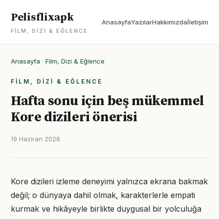
Pelisflixapk
Anasayfa
Yazılar
Hakkımızda
İletişim
FILM, DIZI & EĞLENCE
Anasayfa
·
Film, Dizi & Eğlence
FILM, DIZI & EĞLENCE
Hafta sonu için beş mükemmel
Kore dizileri önerisi
19 Haziran 2026
Kore dizileri izleme deneyimi yalnızca ekrana bakmak
değil; o dünyaya dahil olmak, karakterlerle empati
kurmak ve hikâyeyle birlikte duygusal bir yolculuğa