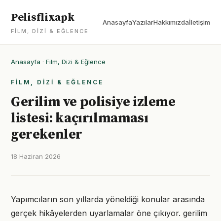
Pelisflixapk
Anasayfa
Yazılar
Hakkımızda
İletişim
FILM, DIZI & EĞLENCE
Anasayfa
·
Film, Dizi & Eğlence
FILM, DIZI & EĞLENCE
Gerilim ve polisiye izleme
listesi: kaçırılmaması
gerekenler
18 Haziran 2026
Yapımcıların son yıllarda yöneldiği konular arasında
gerçek hikâyelerden uyarlamalar öne çıkıyor. gerilim